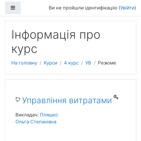
Бокова панель
Ви не пройшли ідентифікацію (
Увійти
)
Перейти до головного вмісту
Інформація про
курс
На головну
Курси
4 курс
УВ
Резюме
Управління витратами
Викладач:
Пляшко
Ольга Степанівна